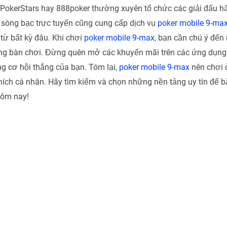
PokerStars hay 888poker thường xuyên tổ chức các giải đấu h
 sòng bạc trực tuyến cũng cung cấp dịch vụ
poker mobile 9-ma
từ bất kỳ đâu. Khi chơi
poker mobile 9-max
, bạn cần chú ý đế
ng bàn chơi. Đừng quên mở các khuyến mãi trên các ứng dụng 
ng cơ hội thắng của bạn. Tóm lại,
poker mobile 9-max
nên chơi 
hích cá nhân. Hãy tìm kiếm và chọn những nền tảng uy tín để bắ
ôm nay!