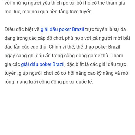
với những người yêu thích poker, bởi họ có thể tham gia
mọi lúc, mọi nơi qua nền tảng trực tuyến.
Điều đặc biệt về
giải đấu poker Brazil
trực tuyến là sự đa
dạng trong các cấp độ chơi, phù hợp với cả người mới bắt
đầu lẫn các cao thủ. Chính vì thế, thể thao poker Brazil
ngày càng ghi dấu ấn trong cộng đồng game thủ. Tham
gia các
giải đấu poker Brazil
, đặc biệt là các giải đấu trực
tuyến, giúp người chơi có cơ hội nâng cao kỹ năng và mở
rộng mạng lưới cộng đồng poker quốc tế.