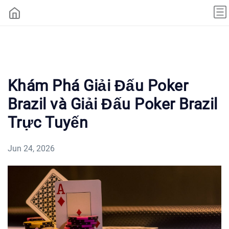
Khám Phá Giải Đấu Poker
Brazil và Giải Đấu Poker Brazil
Trực Tuyến
Jun 24, 2026