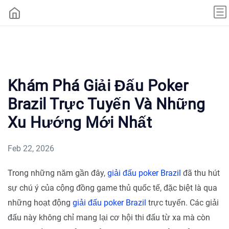
Khám Phá Giải Đấu Poker
Brazil Trực Tuyến Và Những
Xu Hướng Mới Nhất
Feb 22, 2026
Trong những năm gần đây,
giải đấu poker Brazil
đã thu hút
sự chú ý của cộng đồng game thủ quốc tế, đặc biệt là qua
những hoạt động
giải đấu poker Brazil
trực tuyến. Các giải
đấu này không chỉ mang lại cơ hội thi đấu từ xa mà còn