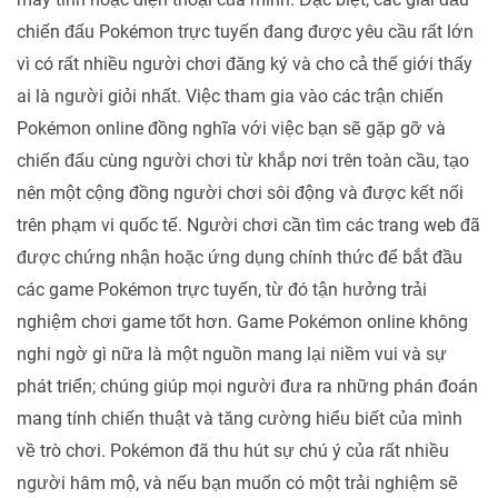
chiến đấu Pokémon trực tuyến đang được yêu cầu rất lớn
vì có rất nhiều người chơi đăng ký và cho cả thế giới thấy
ai là người giỏi nhất. Việc tham gia vào các trận chiến
Pokémon online đồng nghĩa với việc bạn sẽ gặp gỡ và
chiến đấu cùng người chơi từ khắp nơi trên toàn cầu, tạo
nên một cộng đồng người chơi sôi động và được kết nối
trên phạm vi quốc tế. Người chơi cần tìm các trang web đã
được chứng nhận hoặc ứng dụng chính thức để bắt đầu
các game Pokémon trực tuyến, từ đó tận hưởng trải
nghiệm chơi game tốt hơn. Game Pokémon online không
nghi ngờ gì nữa là một nguồn mang lại niềm vui và sự
phát triển; chúng giúp mọi người đưa ra những phán đoán
mang tính chiến thuật và tăng cường hiểu biết của mình
về trò chơi. Pokémon đã thu hút sự chú ý của rất nhiều
người hâm mộ, và nếu bạn muốn có một trải nghiệm sẽ