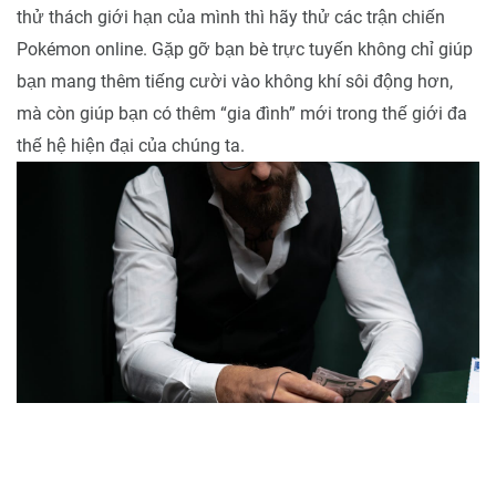
thử thách giới hạn của mình thì hãy thử các trận chiến
Pokémon online. Gặp gỡ bạn bè trực tuyến không chỉ giúp
bạn mang thêm tiếng cười vào không khí sôi động hơn,
mà còn giúp bạn có thêm “gia đình” mới trong thế giới đa
thế hệ hiện đại của chúng ta.